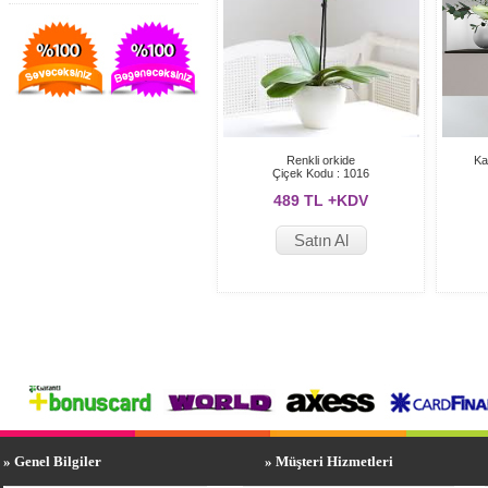
Renkli orkide
Ka
Çiçek Kodu : 1016
489 TL +KDV
Satın Al
» Genel Bilgiler
» Müşteri Hizmetleri