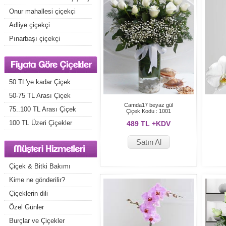
Onur mahallesi çiçekçi
Adliye çiçekçi
Pınarbaşı çiçekçi
50 TL'ye kadar Çiçek
50-75 TL Arası Çiçek
Camda17 beyaz gül
75..100 TL Arası Çiçek
Çiçek Kodu : 1001
100 TL Üzeri Çiçekler
489 TL +KDV
Satın Al
Çiçek & Bitki Bakımı
Kime ne gönderilir?
Çiçeklerin dili
Özel Günler
Burçlar ve Çiçekler