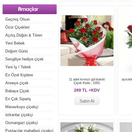
Geçmiş Olsun
Özür Çiçekleri
Açılış,Düğün & Tören
Yeni Bebek
Doğum Günü
Sevgiliye hediye çiçek
Yeni İş / Tebrik
En Özel Kişilere
11 adet kırmızı gül buketi
ayıcıkl
Anneye çiçek
Çiçek Kodu : 1052
289 TL +KDV
Babaya Çiçek
En Çok Sipariş
Satın Al
Gönderilenler
Manavkuyu çiçekçi
özkanlar çiçekçi
Osmangazi çiçekçi
Postacılar mahallesi çiçekçi