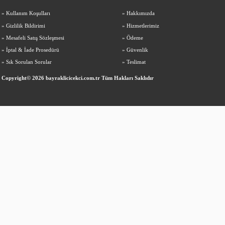
»
Kullanım Koşulları
»
Hakkımızda
»
Gizlilik Bildirimi
»
Hizmetlerimiz
»
Mesafeli Satış Sözleşmesi
»
Ödeme
»
İptal & İade Prosedürü
»
Güvenlik
»
Sık Sorulan Sorular
»
Teslimat
Copyright© 2026 bayraklicicekci.com.tr Tüm Hakları Saklıdır