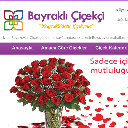
» Üye Gi
izmir Beyazevler Çiçek gönderme sayfasındasınız... izmir Beyazevler mahallesine
Anasayfa
Amaca Göre Çiçekler
Çiçek Kategoril