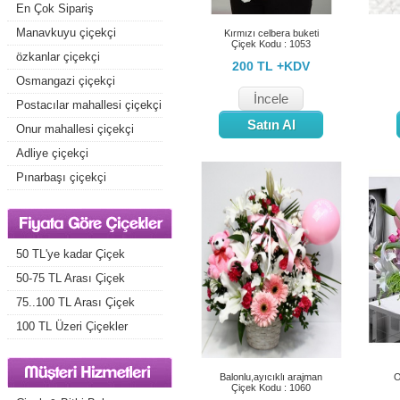
En Çok Sipariş
Gönderilenler
Manavkuyu çiçekçi
Kırmızı celbera buketi
Çiçek Kodu : 1053
özkanlar çiçekçi
200 TL +KDV
Osmangazi çiçekçi
İncele
Postacılar mahallesi çiçekçi
Satın Al
Onur mahallesi çiçekçi
Adliye çiçekçi
Pınarbaşı çiçekçi
50 TL'ye kadar Çiçek
50-75 TL Arası Çiçek
75..100 TL Arası Çiçek
100 TL Üzeri Çiçekler
Balonlu,ayıcıklı arajman
O
Çiçek Kodu : 1060