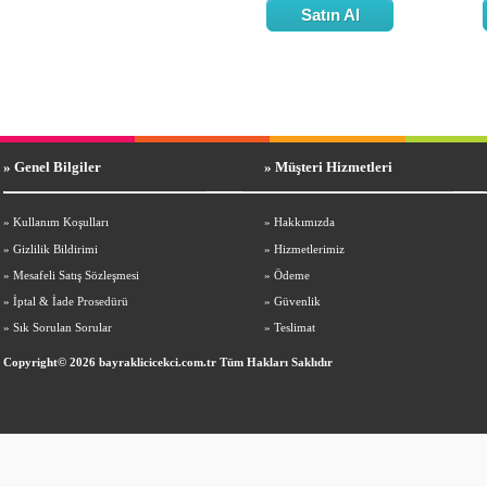
Satın Al
» Genel Bilgiler
» Müşteri Hizmetleri
»
Kullanım Koşulları
»
Hakkımızda
»
Gizlilik Bildirimi
»
Hizmetlerimiz
»
Mesafeli Satış Sözleşmesi
»
Ödeme
»
İptal & İade Prosedürü
»
Güvenlik
»
Sık Sorulan Sorular
»
Teslimat
Copyright© 2026 bayraklicicekci.com.tr Tüm Hakları Saklıdır