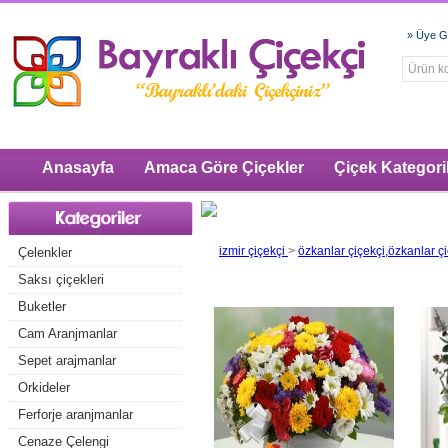
» Üye Gi
Anasayfa
Amaca Göre Çiçekler
Çiçek Kategoril
izmir çiçekçi
>
özkanlar çiçekçi,özkanlar çi
Çelenkler
Saksı çiçekleri
Buketler
Cam Aranjmanlar
Sepet arajmanlar
Orkideler
Ferforje aranjmanlar
Cenaze Çelengi