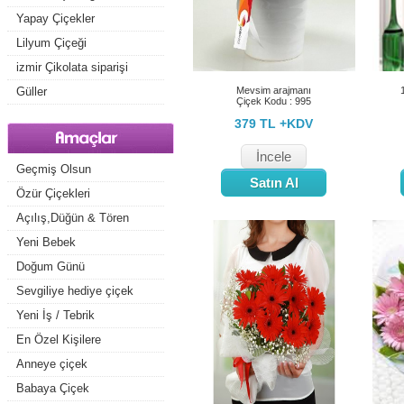
Yapay Çiçekler
Lilyum Çiçeği
izmir Çikolata siparişi
Güller
Mevsim arajmanı
Çiçek Kodu : 995
379 TL +KDV
İncele
Geçmiş Olsun
Satın Al
Özür Çiçekleri
Açılış,Düğün & Tören
Yeni Bebek
Doğum Günü
Sevgiliye hediye çiçek
Yeni İş / Tebrik
En Özel Kişilere
Anneye çiçek
Babaya Çiçek