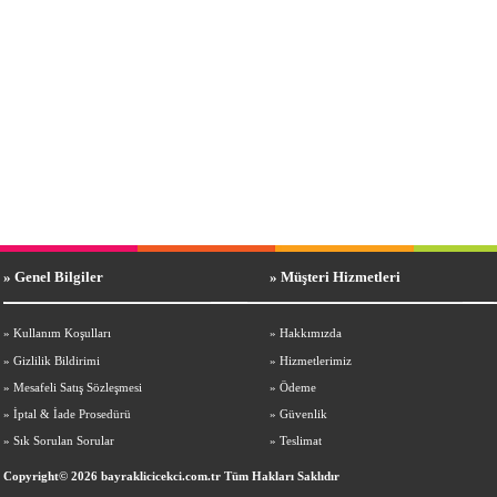
» Genel Bilgiler
» Müşteri Hizmetleri
»
Kullanım Koşulları
»
Hakkımızda
»
Gizlilik Bildirimi
»
Hizmetlerimiz
»
Mesafeli Satış Sözleşmesi
»
Ödeme
»
İptal & İade Prosedürü
»
Güvenlik
»
Sık Sorulan Sorular
»
Teslimat
Copyright© 2026 bayraklicicekci.com.tr Tüm Hakları Saklıdır