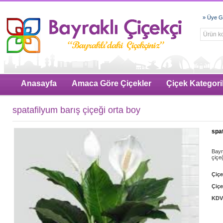
» Üye Gi
Anasayfa
Amaca Göre Çiçekler
Çiçek Kategoril
spatafilyum barış çiçeği orta boy
spat
Bayr
çiçeğ
Çiç
Çiçe
KDV 